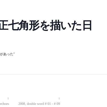
って正七角形を描いた日
日があった"
1
1
 echoes
2008, double word # 01 - # 09