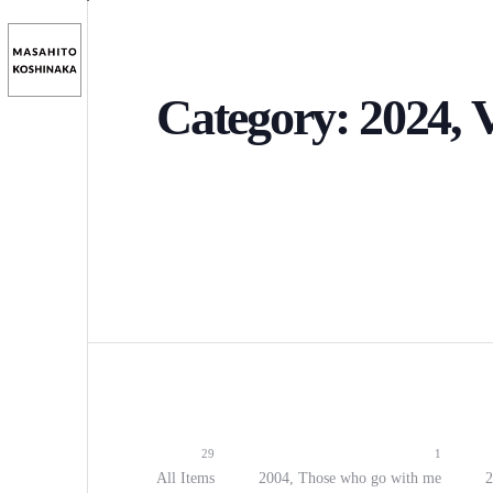
Category:
202
29
1
All Items
2004, Those who go with me
2