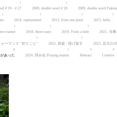
1
1
rd # 19 - # 27
2009, double word # 28
2009, double word Fukuta
1
1
1
1
ies
2014, replacement
2015, from one pixel
2015, hello…
1
1
1
ern trainee
2018, three-ways
2019, From a hole
2021, 
1
1
パフォーマンス “祀りごと”
2022, 前提 / 投げ返す
2023, 足元の
1
1
0
0
日があった
2024, 拝み虫 Praying mantis
Abstract
Creative